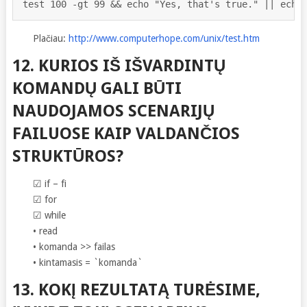
test 100 -gt 99 && echo "Yes, that's true." || echo
Plačiau:
http://www.computerhope.com/unix/test.htm
12. KURIOS IŠ IŠVARDINTŲ
KOMANDŲ GALI BŪTI
NAUDOJAMOS SCENARIJŲ
FAILUOSE KAIP VALDANČIOS
STRUKTŪROS?
☑ if – fi
☑ for
☑ while
• read
• komanda >> failas
• kintamasis = `komanda`
13. KOKĮ REZULTATĄ TURĖSIME,