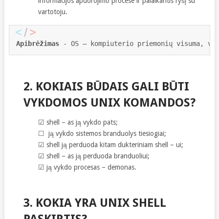
informacijos apdorojimo procese ir palaikantis ryšį su
vartotoju.
Apibrėžimas
 - OS – kompiuterio priemonių visuma, va
2. KOKIAIS BŪDAIS GALI BŪTI
VYKDOMOS UNIX KOMANDOS?
☑ shell – as ją vykdo pats;
☐ ją vykdo sistemos branduolys tiesiogiai;
☑ shell ją perduoda kitam dukteriniam shell – ui;
☑ shell – as ją perduoda branduoliui;
☑ ją vykdo procesas – demonas.
3. KOKIA YRA UNIX SHELL
PASKIRTIS?