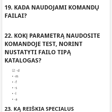
19. KADA NAUDOJAMI KOMANDŲ
FAILAI?
22. KOKĮ PARAMETRĄ NAUDOSITE
KOMANDOJE TEST, NORINT
NUSTATYTI FAILO TIPĄ
KATALOGAS?
☑ -d
• -m
• -f
• -s
• -l
• -a
23. KĄ REIŠKIA SPECIALUS