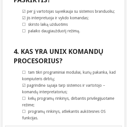
☑ per jį vartotojas sąveikauja su sistemos branduoliu;
☑ jis interpretuoja ir vykdo komandas;
☐ skirsto laiką užduotims
☐ palaiko daugiaužduotį režimą.
4. KAS YRA UNIX KOMANDŲ
PROCESORIUS?
☐ tam tikri programiniai moduliai, kurių pakanka, kad
kompiuteris dirbtų;
☑ pagrindinė sąsaja tarp sistemos ir vartotojo –
komandų interpretatorius;
☐ kelių programų rinkinys, dirbantis privilegijuotame
režime;
☐ programų rinkinys, atliekantis aukštesnes OS
funkcijas.