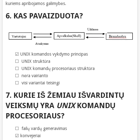
kuriems apribojamos galimybės.
6.
KAS PAVAIZDUOTA?
☑ UNIX komandos vykdymo principas
☐ UNIX struktūra
☐ UNIX komandų procesoriaus struktūra
☐ nėra vairianto
☐ visi variantai teisingi
7. KURIE IŠ ŽEMIAU IŠVARDINTŲ
VEIKSMŲ YRA
UNIX
KOMANDŲ
PROCESORIAUS?
☐ failų vardų generavimas
☑ konvejeriai