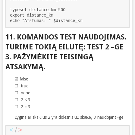
typeset distance_km=500

export distance_km 

echo "Atstumas: " $distance_km
11. KOMANDOS TEST NAUDOJIMAS.
TURIME TOKIĄ EILUTĘ: TEST 2 –GE
3. PAŽYMĖKITE TEISINGĄ
ATSAKYMĄ.
☑ false
☐ true
☐ none
☐ 2 < 3
☐ 2 = 3
Lygina ar skaičius 2 yra didesnis už skaičių 3 naudojant -ge