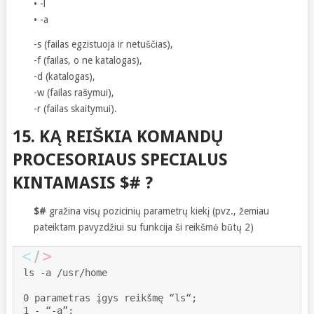
• -l
• -a
-s (failas egzistuoja ir netuščias),
-f (failas, o ne katalogas),
-d (katalogas),
-w (failas rašymui),
-r (failas skaitymui).
15. KĄ REIŠKIA KOMANDŲ
PROCESORIAUS SPECIALUS
KINTAMASIS $# ?
$#
gražina visų pozicinių parametrų kiekį (pvz., žemiau
pateiktam pavyzdžiui su funkcija ši reikšmė būtų 2)
ls -a /usr/home

0 parametras įgys reikšmę “ls“;

1 - “-a”;
