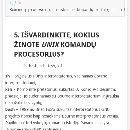
Komandų procesorius nuskaito komandų eilutę ir inte
5. IŠVARDINKITE, KOKIUS
ŽINOTE
UNIX
KOMANDŲ
PROCESORIUS?
sh, bash, sch, tcsh, ksh
sh
– originalusis Unix interpretatorius, vadinamas Bourne
interpretatoriumi;
ksh
– Korno interpretatorius, sukurtas D. Korno 9-o dešimtm.
pradžioje. Jis suderinamas su Bourne interpretatoriumi ir įtraukia
nemažai csh savybių;
bash
– 1989 m. Brian Fox’o sukurtas interpretatorius GNU
projekto ribose kaip nemokama Bourne interpretatoriaus versija.
Papildomai turi vykdytų komandų istoriją. Pavadinimas yra
„Bourne-again shell“ santrumpa.