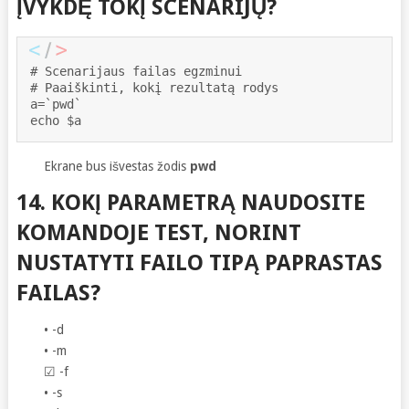
ĮVYKDĘ TOKĮ SCENARIJŲ?
# Scenarijaus failas egzminui

# Paaiškinti, kokį rezultatą rodys

a=`pwd`

echo $a
Ekrane bus išvestas žodis
pwd
14. KOKĮ PARAMETRĄ NAUDOSITE
KOMANDOJE TEST, NORINT
NUSTATYTI FAILO TIPĄ PAPRASTAS
FAILAS?
• -d
• -m
☑ -f
• -s