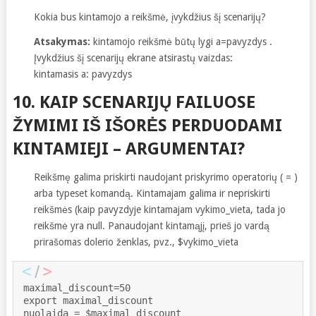
Kokia bus kintamojo a reikšmė, įvykdžius šį scenarijų?
Atsakymas:
kintamojo reikšmė būtų lygi a=pavyzdys .
Įvykdžius šį scenarijų ekrane atsirastų vaizdas:
kintamasis a: pavyzdys
10. KAIP SCENARIJŲ FAILUOSE
ŽYMIMI IŠ IŠORĖS PERDUODAMI
KINTAMIEJI – ARGUMENTAI?
Reikšmę galima priskirti naudojant priskyrimo operatorių ( = )
arba typeset komandą. Kintamajam galima ir nepriskirti
reikšmės (kaip pavyzdyje kintamajam vykimo_vieta, tada jo
reikšmė yra null. Panaudojant kintamąjį, prieš jo vardą
prirašomas dolerio ženklas, pvz., $vykimo_vieta
maximal_discount=50

export maximal_discount

nuolaida = $maximal_discount
