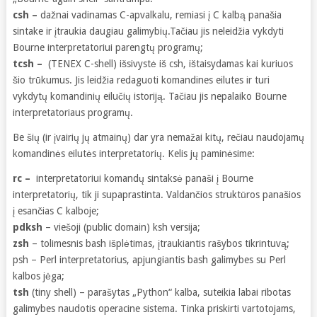
csh –
dažnai vadinamas C-apvalkalu, remiasi į C kalbą panašia
sintake ir įtraukia daugiau galimybių.Tačiau jis neleidžia vykdyti
Bourne interpretatoriui parengtų programų;
tcsh –
(TENEX C-shell) išsivystė iš csh, ištaisydamas kai kuriuos
šio trūkumus. Jis leidžia redaguoti komandines eilutes ir turi
vykdytų komandinių eilučių istoriją. Tačiau jis nepalaiko Bourne
interpretatoriaus programų.
Be šių (ir įvairių jų atmainų) dar yra nemažai kitų, rečiau naudojamų
komandinės eilutės interpretatorių. Kelis jų paminėsime:
rc –
interpretatoriui komandų sintaksė panaši į Bourne
interpretatorių, tik ji supaprastinta. Valdančios struktūros panašios
į esančias C kalboje;
pdksh
– viešoji (public domain) ksh versija;
zsh
– tolimesnis bash išplėtimas, įtraukiantis rašybos tikrintuvą;
psh – Perl interpretatorius, apjungiantis bash galimybes su Perl
kalbos jėga;
tsh
(tiny shell) – parašytas „Python“ kalba, suteikia labai ribotas
galimybes naudotis operacine sistema. Tinka priskirti vartotojams,