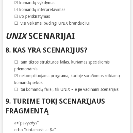
☑ komandų vykdymas
☑ komandų interpretavimas
☑ i/o perskirstymas
☐ visi veiksmai būdingi UNIX branduoliui
UNIX
SCENARIJAI
8. KAS YRA SCENARIJUS?
☐ tam tikros struktūros failas, kuriamas specialiomis
priemonėmis
☑ nekompiliuojama programa, kurioje surašomos reikiamų
komandų sekos
☐ tai komandų failai, tik UNIX – e jie vadinami scenarijais
9. TURIME TOKĮ SCENARIJAUS
FRAGMENTĄ
a=”pavyzdys”
echo “kintamasis a: $a”