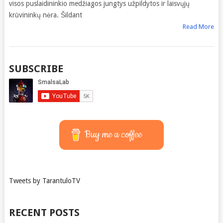
visos puslaidininkio medžiagos jungtys užpildytos ir laisvųjų
krūvininkų nėra. Šildant
Read More
SUBSCRIBE
Buy me a coffee
Tweets by TarantuloTV
RECENT POSTS